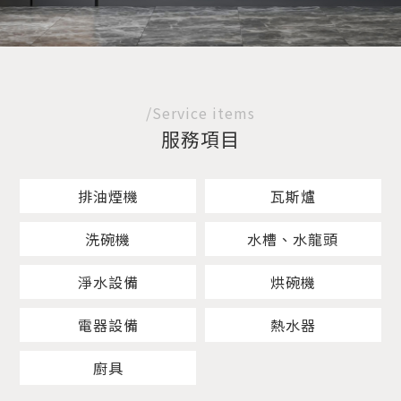
/Service items
服務項目
排油煙機
瓦斯爐
洗碗機
水槽、水龍頭
淨水設備
烘碗機
電器設備
熱水器
廚具