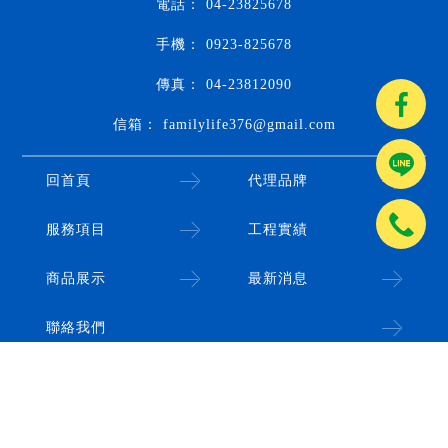
04-23825678
0923-825678
04-23812090
familylife376@gmail.com
回首頁
代理品牌
服務項目
工程實績
商品展示
最新消息
聯絡我們
廚具
台中廚具
南屯廚具
廚具店
台中廚具店
南屯廚具店
廚具推薦
Designed by
揚京快客
Copyright © 2026
..
累積人氣: 537210