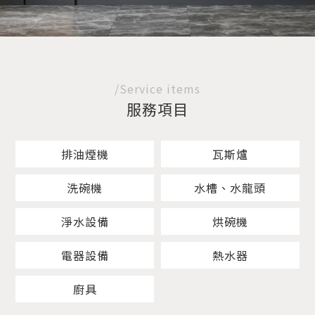
/Service items
服務項目
排油煙機
瓦斯爐
洗碗機
水槽、水龍頭
淨水設備
烘碗機
電器設備
熱水器
廚具