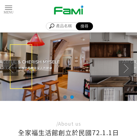
全家福廚具生
廚具
台中廚具
南屯廚具
/About us
廚具店
全家福生活館創立於民國72.1.1日
台中廚具店