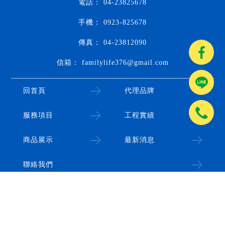
04-23825678
0923-825678
04-23812090
familylife376@gmail.com
回首頁
代理品牌
服務項目
工程實績
商品展示
最新消息
聯絡我們
廚具
台中廚具
南屯廚具
廚具店
台中廚具店
南屯廚具店
廚具推薦
Designed by
揚京快客
Copyright © 2026
..
累積人氣: 536698