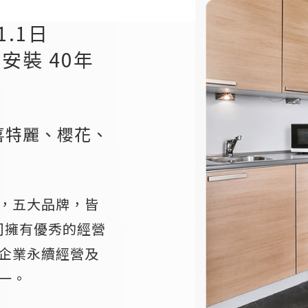
.1日
安裝 40年
、喜特麗、櫻花、
，五大品牌，皆
司擁有優秀的經營
企業永續經營及
一。