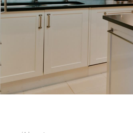
廚具
台中廚具
南屯廚具
廚具店
台中廚具店