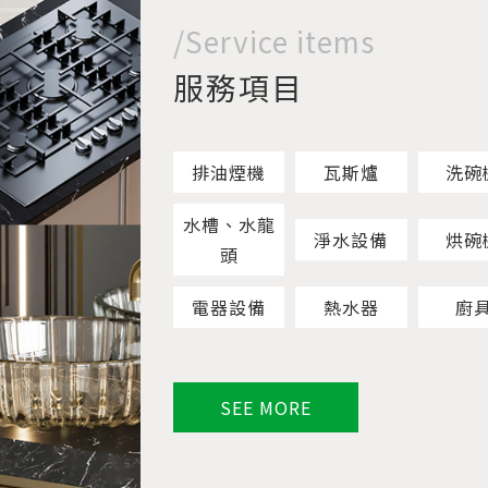
/Service items
服務項目
排油煙機
瓦斯爐
洗碗
水槽、水龍
淨水設備
烘碗
頭
電器設備
熱水器
廚
SEE MORE