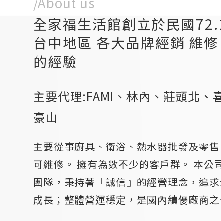
/About us
全家福生活館創立於民國72.1
台中地區 各大品牌經銷 維修 
的經驗
主要代理:FAMI、林內、莊頭北
豪山
主要從事廚具、衛浴、熱水器批發及零售
可維修。 擁有為數不少的客戶群。 本公
團隊，秉持著『誠信』的經營理念，追求
成長；整體營運穩定，是國內績優廠商之