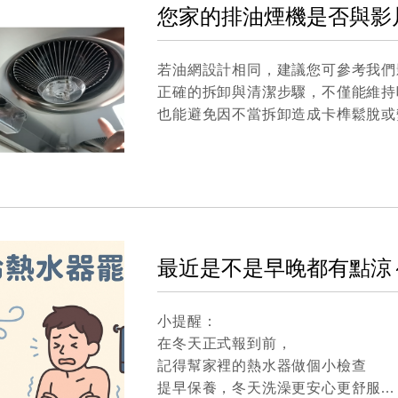
您家的排油煙機是否與影
若油網設計相同，建議您可參考我們
正確的拆卸與清潔步驟，不僅能維持
也能避免因不當拆卸造成卡榫鬆脫或
最近是不是早晚都有點涼
小提醒：
在冬天正式報到前，
記得幫家裡的熱水器做個小檢查
提早保養，冬天洗澡更安心更舒服