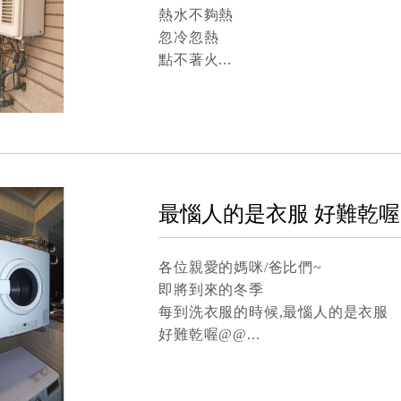
熱水不夠熱
忽冷忽熱
點不著火
最惱人的是衣服 好難乾喔
各位親愛的媽咪/爸比們~
即將到來的冬季
每到洗衣服的時候,最惱人的是衣服
好難乾喔@@