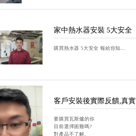
家中熱水器安裝 5大安全
購買熱水器 5大安全 報給你知
客戶安裝後實際反饋,真
要購買瓦斯爐的你
目前選擇困難嗎?
對產品不了解,