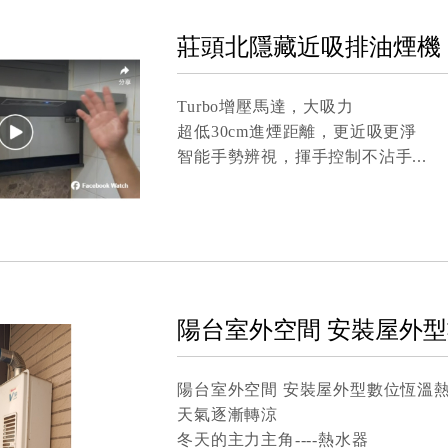
莊頭北隱藏近吸排油煙機
Turbo增壓馬達，大吸力
超低30cm進煙距離，更近吸更淨
智能手勢辨視，揮手控制不沾手
陽台室外空間 安裝屋外
陽台室外空間 安裝屋外型數位恆溫
天氣逐漸轉涼
冬天的主力主角----熱水器