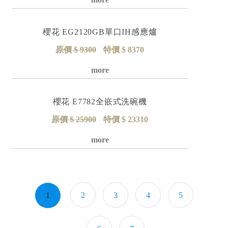
櫻花 EG2120GB單口IH感應爐
原價 $ 9300
特價 $ 8370
詳細資料
櫻花 E7782全嵌式洗碗機
原價 $ 25900
特價 $ 23310
詳細資料
1
2
3
4
5