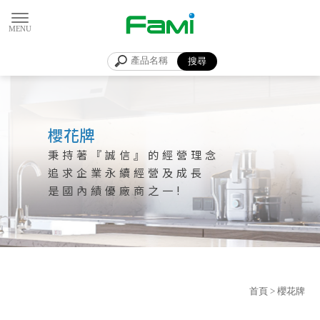
全家福廚具生
櫻花牌
首頁
> 櫻花牌